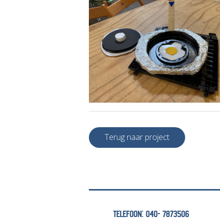
Terug naar project
TELEFOON: 040- 7873506