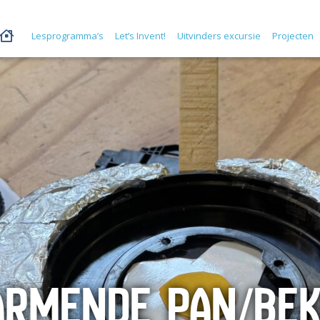
Lesprogramma’s
Let’s Invent!
Uitvinders excursie
Projecten
ARMENDE PAN/BE