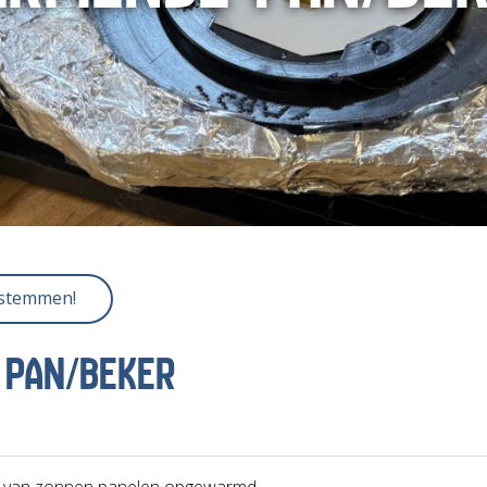
 stemmen!
PAN/BEKER
l van zonnen panelen opgewarmd.