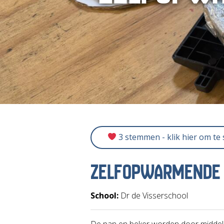
3 stemmen - klik hier om te
ZELFOPWARMENDE 
School:
Dr de Visserschool
De pan en beker worden door midde