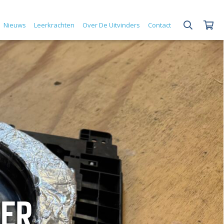
Nieuws
Leerkrachten
Over De Uitvinders
Contact
KER