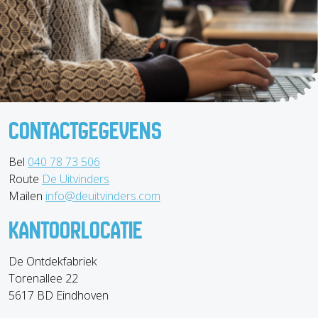
CONTACTGEGEVENS
Bel
040 78 73 506
Route
De Uitvinders
Mailen
info@deuitvinders.com
KANTOORLOCATIE
De Ontdekfabriek
Torenallee 22
5617 BD Eindhoven