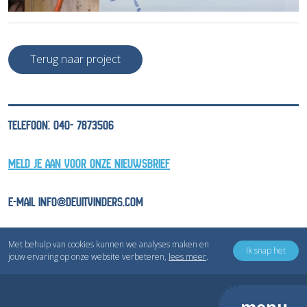
Terug naar project
TELEFOON: 040- 7873506
MELD JE AAN VOOR ONZE NIEUWSBRIEF
E-MAIL INFO@DEUITVINDERS.COM
Met behulp van cookies kunnen we analyses maken en
Ik snap het
jouw ervaring op onze website verbeteren,
lees meer
.
Copyright © Inventivv B.V.
Privacyverklaring
Cookieverklaring
menu