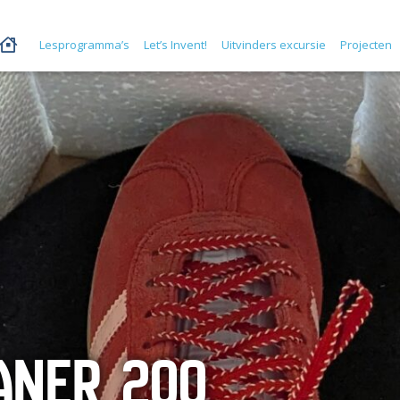
Lesprogramma’s
Let’s Invent!
Uitvinders excursie
Projecten
ANER 200