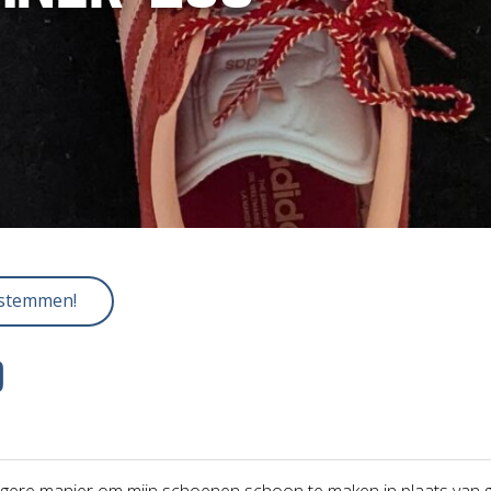
 stemmen!
0
ndigere manier om mijn schoenen schoon te maken in plaats van