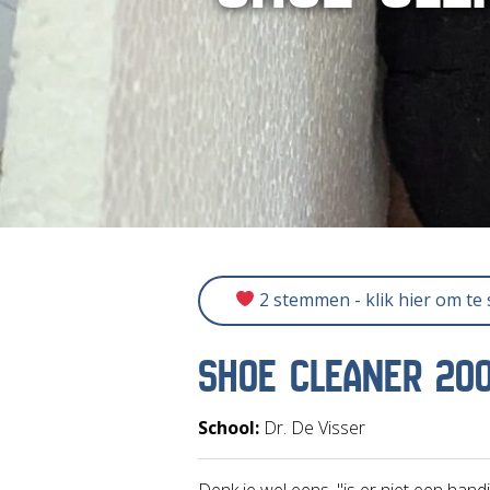
2 stemmen - klik hier om te
SHOE CLEANER 20
School:
Dr. De Visser
Denk je wel eens, "is er niet een ha