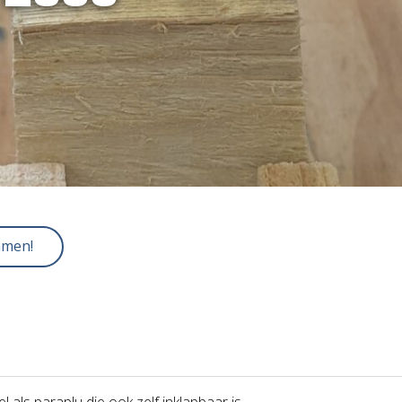
mmen!
 als paraplu die ook zelf inklapbaar is.