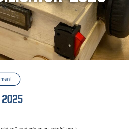
mmen!
 2025
ucht co2 gaat erin en zuurstofrijk eruit.