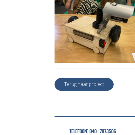
Terug naar project
TELEFOON: 040- 7873506