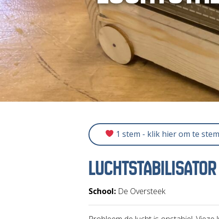
1 stem - klik hier om te ste
LUCHTSTABILISATOR
School:
De Oversteek
Probleem de lucht is onstabiel. Vieze l