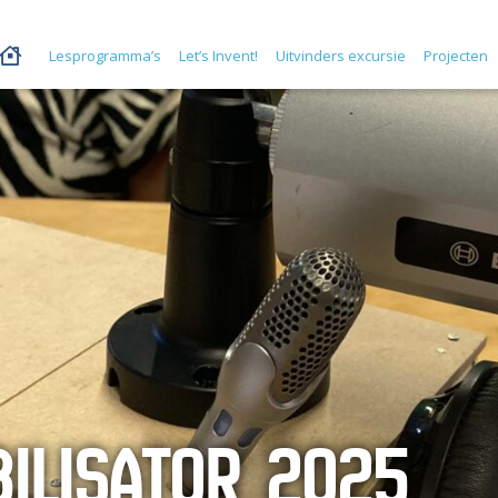
Lesprogramma’s
Let’s Invent!
Uitvinders excursie
Projecten
BILISATOR 2025