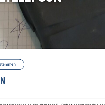
 stemmen!
ON
e telefoneren en douchen tegelijk. Ook zit er een speciale conf