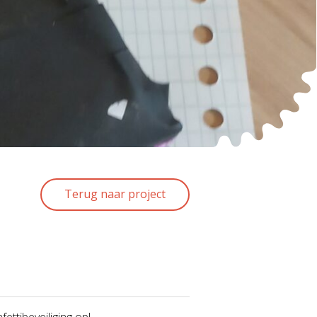
Terug naar project
ettibeveiliging op!