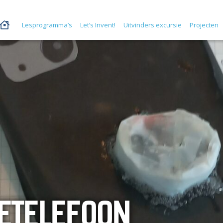
Lesprogramma’s
Let’s Invent!
Uitvinders excursie
Projecten
ETELEFOON