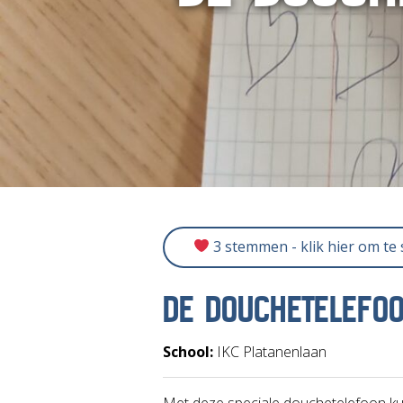
3 stemmen - klik hier om te
DE DOUCHETELEFO
School:
IKC Platanenlaan
Met deze speciale douchetelefoon kun j