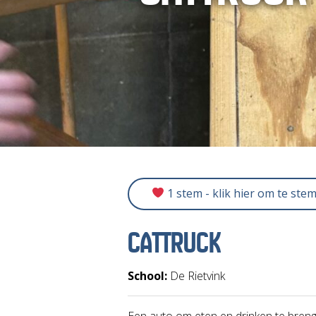
1 stem - klik hier om te ste
CATTRUCK
School:
De Rietvink
Een auto om eten en drinken te breng