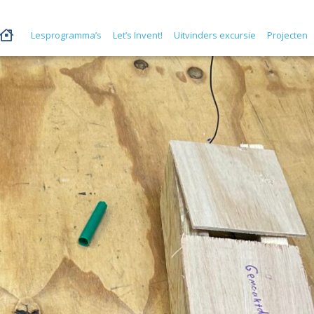
Lesprogramma’s
Let’s Invent!
Uitvinders excursie
Projecten