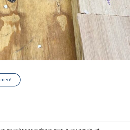
mmen!
en en ook nog speelgoed erop. Alles voor de kat