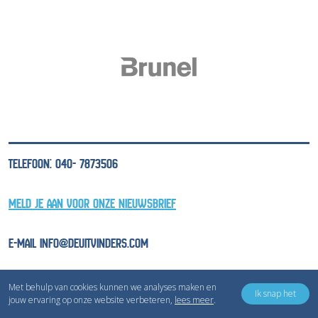
TELEFOON: 040- 7873506
MELD JE AAN VOOR ONZE NIEUWSBRIEF
E-MAIL INFO@DEUITVINDERS.COM
Met behulp van cookies kunnen we analyses maken en
Ik snap het
jouw ervaring op onze website verbeteren,
lees meer
.
Copyright © Inventivv B.V.
Privacyverklaring
Cookieverklaring