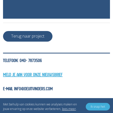
Terug naar project
TELEFOON: 040- 7873506
MELD JE AAN VOOR ONZE NIEUWSBRIEF
E-MAIL INFO@DEUITVINDERS.COM
Met behulp van cookies kunnen we analyses maken en
Ik snap het
jouw ervaring op onze website verbeteren,
lees meer
.
Copyright © Inventivv B.V.
Privacyverklaring
Cookieverklaring