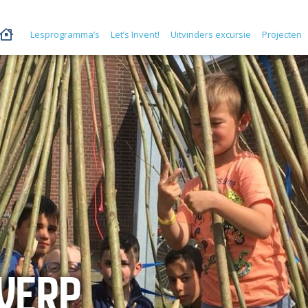
Lesprogramma’s
Let’s Invent!
Uitvinders excursie
Projecten
WERP