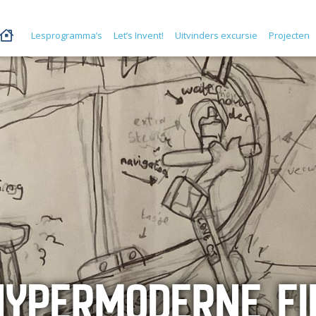
Lesprogramma’s
Let’s Invent!
Uitvinders excursie
Projecten
HYPERMODERNE FI