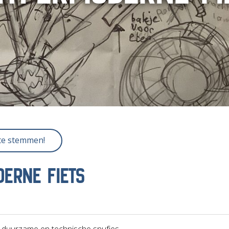
 te stemmen!
ERNE FIETS
lei duurzame en technische snufjes