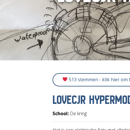
513 stemmen - klik hier om
LOVECJR HYPERMOD
School:
De kring
Het is een elektrische fiets met aller