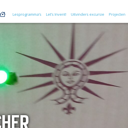
Lesprogramma’s
Let’s Invent!
Uitvinders excursie
Projecten
CHER