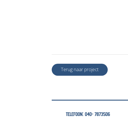
Terug naar project
TELEFOON: 040- 7873506