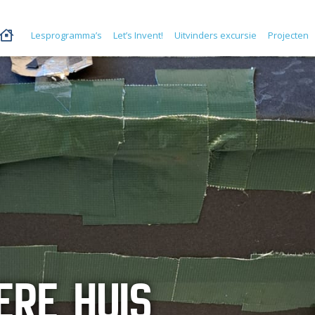
Lesprogramma’s
Let’s Invent!
Uitvinders excursie
Projecten
ERE HUIS