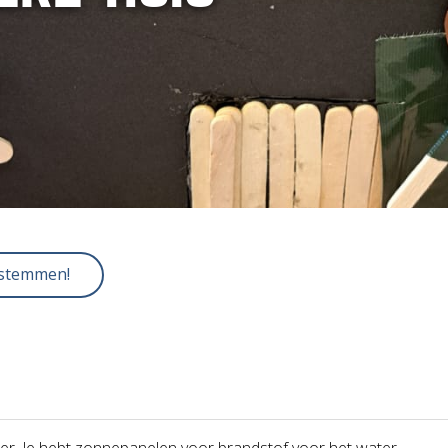
 stemmen!
ter. Je hebt zonnepanelen voor brandstof voor het water.