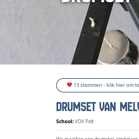
13 stemmen - klik hier om t
DRUMSET VAN MEL
School:
VOX Pelt
We maakten een drumstel, omdat we 