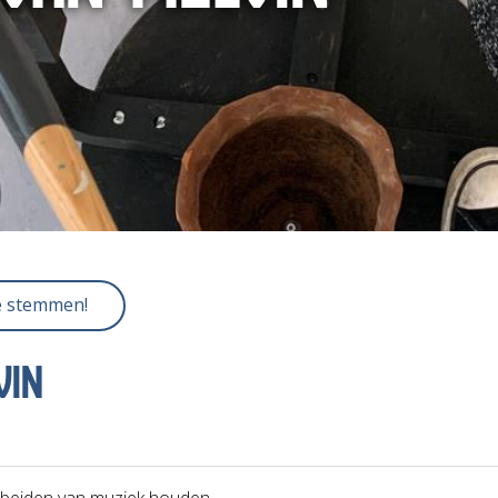
e stemmen!
VIN
beiden van muziek houden.