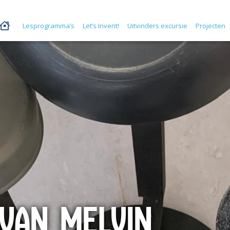
Lesprogramma’s
Let’s Invent!
Uitvinders excursie
Projecten
VAN MELVIN