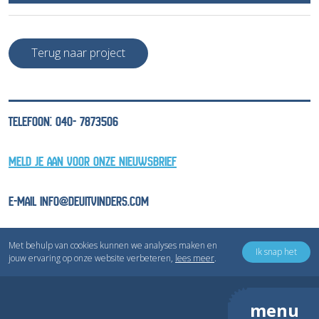
Terug naar project
TELEFOON: 040- 7873506
MELD JE AAN VOOR ONZE NIEUWSBRIEF
E-MAIL INFO@DEUITVINDERS.COM
Met behulp van cookies kunnen we analyses maken en
Ik snap het
jouw ervaring op onze website verbeteren,
lees meer
.
Copyright © Inventivv B.V.
Privacyverklaring
Cookieverklaring
menu