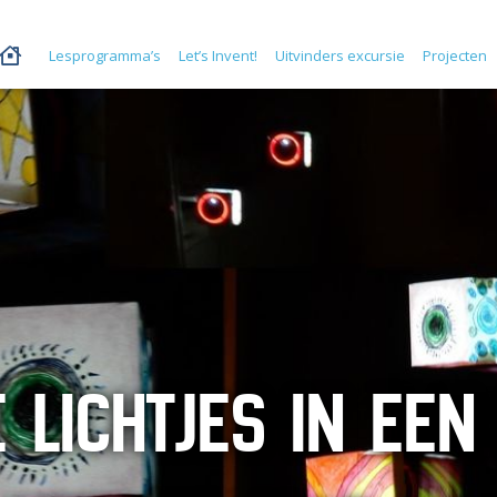
Lesprogramma’s
Let’s Invent!
Uitvinders excursie
Projecten
 LICHTJES IN EEN