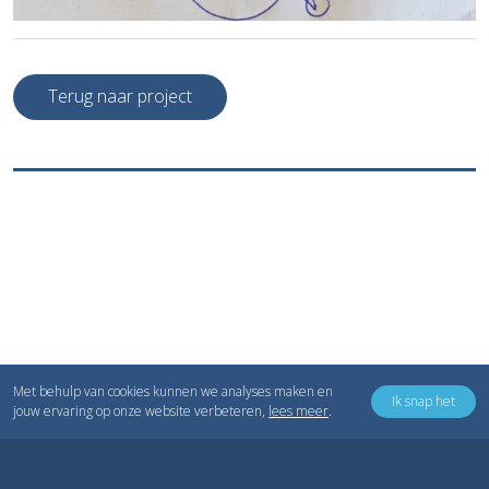
Terug naar project
Met behulp van cookies kunnen we analyses maken en
Ik snap het
jouw ervaring op onze website verbeteren,
lees meer
.