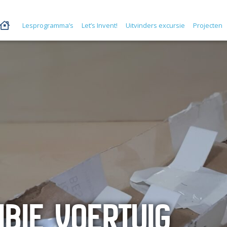
Lesprogramma’s
Let’s Invent!
Uitvinders excursie
Projecten
IBIE VOERTUIG