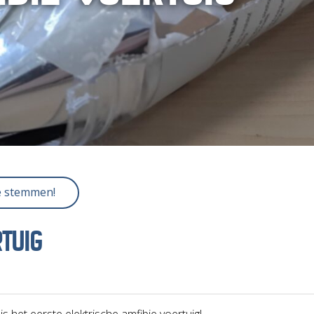
e stemmen!
TUIG
s het eerste elektrische amfibie voertuig!