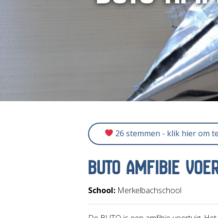
26 stemmen - klik hier om t
BUTO AMFIBIE VOER
School:
Merkelbachschool
De BUTO is een amfibie-voertuig. Het i