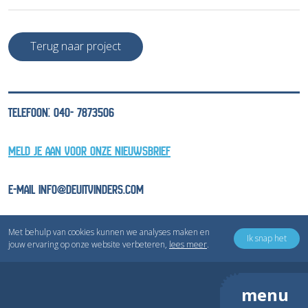
Terug naar project
TELEFOON: 040- 7873506
MELD JE AAN VOOR ONZE NIEUWSBRIEF
E-MAIL INFO@DEUITVINDERS.COM
Met behulp van cookies kunnen we analyses maken en
Ik snap het
jouw ervaring op onze website verbeteren,
lees meer
.
Copyright © Inventivv B.V.
Privacyverklaring
Cookieverklaring
menu