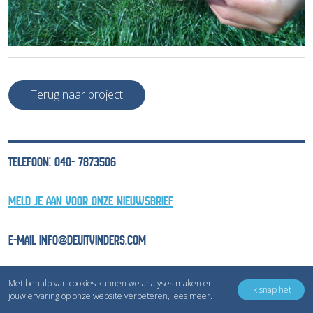
Terug naar project
TELEFOON: 040- 7873506
MELD JE AAN VOOR ONZE NIEUWSBRIEF
E-MAIL INFO@DEUITVINDERS.COM
Met behulp van cookies kunnen we analyses maken en
Ik snap het
jouw ervaring op onze website verbeteren,
lees meer
.
Copyright © Inventivv B.V.
Privacyverklaring
Cookieverklaring