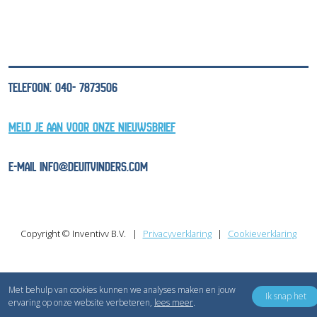
TELEFOON: 040- 7873506
MELD JE AAN VOOR ONZE NIEUWSBRIEF
E-MAIL INFO@DEUITVINDERS.COM
Copyright © Inventivv B.V.
Privacyverklaring
Cookieverklaring
Met behulp van cookies kunnen we analyses maken en jouw
Ik snap het
ervaring op onze website verbeteren,
lees meer
.