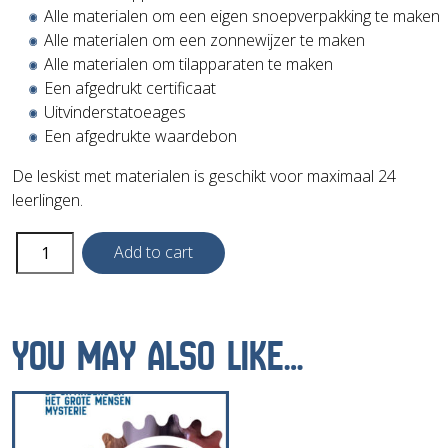
Alle materialen om een eigen snoepverpakking te maken
Alle materialen om een zonnewijzer te maken
Alle materialen om tilapparaten te maken
Een afgedrukt certificaat
Uitvinderstatoeages
Een afgedrukte waardebon
De leskist met materialen is geschikt voor maximaal 24
leerlingen.
Materiaalpakket
Add to cart
24
lln
-
De
YOU MAY ALSO LIKE…
Uitvinders
en
Het
Grote