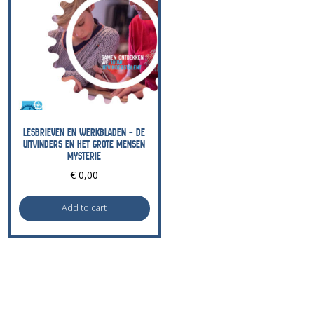
Mensen
Mysterie
quantity
LESBRIEVEN EN WERKBLADEN – DE
UITVINDERS EN HET GROTE MENSEN
MYSTERIE
€
0,00
Add to cart