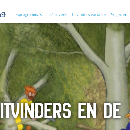
Lesprogramma’s
Let’s Invent!
Uitvinders excursie
Projecten
ITVINDERS EN DE