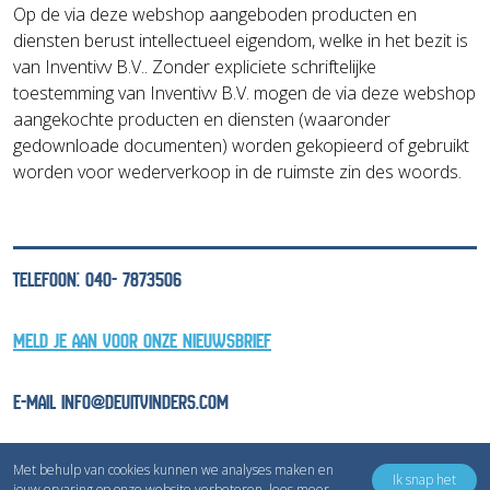
Op de via deze webshop aangeboden producten en
diensten berust intellectueel eigendom, welke in het bezit is
van Inventivv B.V.. Zonder expliciete schriftelijke
toestemming van Inventivv B.V. mogen de via deze webshop
aangekochte producten en diensten (waaronder
gedownloade documenten) worden gekopieerd of gebruikt
worden voor wederverkoop in de ruimste zin des woords.
TELEFOON: 040- 7873506
MELD JE AAN VOOR ONZE NIEUWSBRIEF
E-MAIL INFO@DEUITVINDERS.COM
Met behulp van cookies kunnen we analyses maken en
Ik snap het
jouw ervaring op onze website verbeteren,
lees meer
.