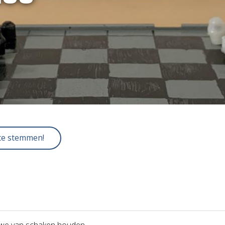
 te stemmen!
we van schaken houden.