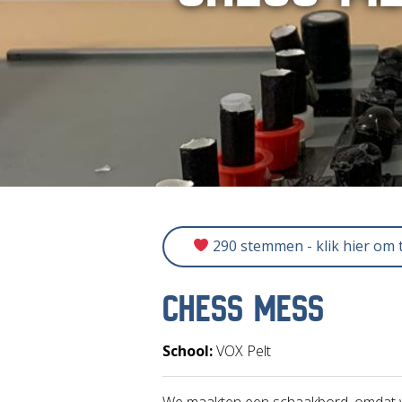
290 stemmen - klik hier om
CHESS MESS
School:
VOX Pelt
We maakten een schaakbord, omdat 