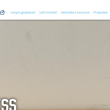
Lesprogramma’s
Let’s Invent!
Uitvinders excursie
Projecten
ESS